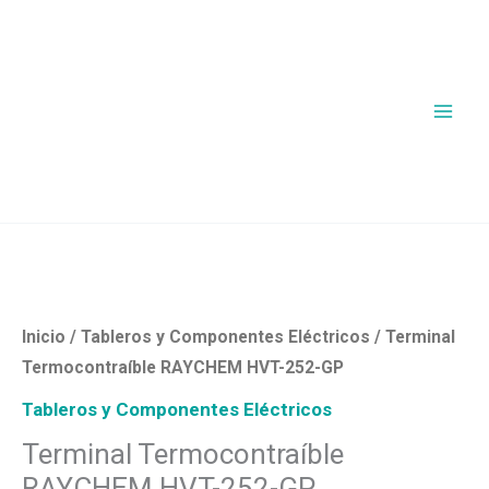
Ir
al
contenido
Terminal
Termocontraíble
RAYCHEM
HVT-
Inicio
/
Tableros y Componentes Eléctricos
/ Terminal
252-
Termocontraíble RAYCHEM HVT-252-GP
GP
Tableros y Componentes Eléctricos
cantidad
Terminal Termocontraíble
RAYCHEM HVT-252-GP