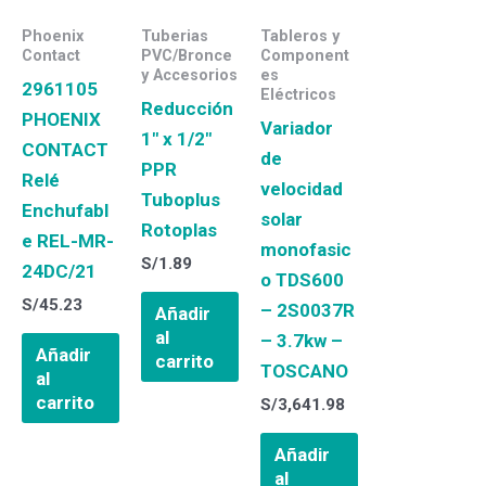
Phoenix
Tuberias
Tableros y
Contact
PVC/Bronce
Component
y Accesorios
es
2961105
Eléctricos
Reducción
PHOENIX
Variador
1″ x 1/2″
CONTACT
de
PPR
Relé
velocidad
Tuboplus
Enchufabl
solar
Rotoplas
e REL-MR-
monofasic
S/
1.89
24DC/21
o TDS600
S/
45.23
– 2S0037R
Añadir
al
– 3.7kw –
Añadir
carrito
TOSCANO
al
carrito
S/
3,641.98
Añadir
al