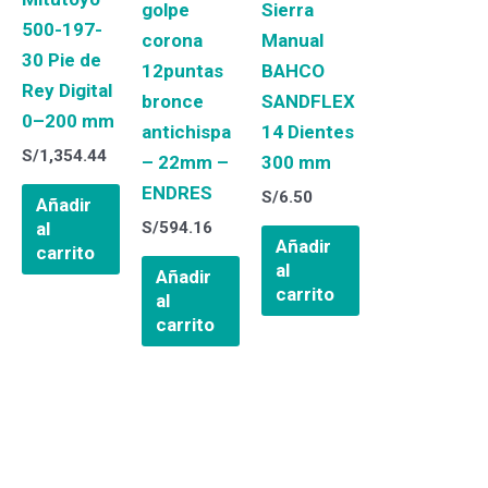
golpe
Sierra
500-197-
corona
Manual
30 Pie de
12puntas
BAHCO
Rey Digital
bronce
SANDFLEX
0–200 mm
antichispa
14 Dientes
S/
1,354.44
– 22mm –
300 mm
ENDRES
S/
6.50
Añadir
S/
594.16
al
Añadir
carrito
al
Añadir
carrito
al
carrito