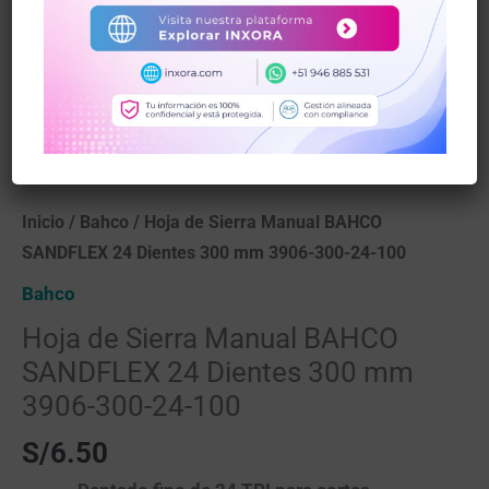
100
cantidad
Inicio
/
Bahco
/ Hoja de Sierra Manual BAHCO
SANDFLEX 24 Dientes 300 mm 3906-300-24-100
Bahco
Hoja de Sierra Manual BAHCO
SANDFLEX 24 Dientes 300 mm
3906-300-24-100
S/
6.50