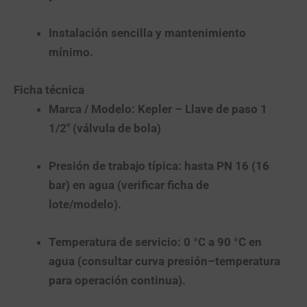
Instalación sencilla
y
mantenimiento
mínimo
.
Ficha técnica
Marca / Modelo:
Kepler – Llave de paso 1
1/2″ (válvula de bola)
Presión de trabajo típica:
hasta
PN 16 (16
bar)
en agua (verificar ficha de
lote/modelo).
Temperatura de servicio:
0 °C a 90 °C
en
agua (consultar curva presión–temperatura
para operación continua).