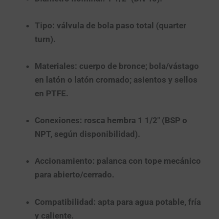
Tipo:
válvula de bola
paso total
(quarter
turn).
Materiales:
cuerpo de
bronce
; bola/vástago
en latón o latón cromado;
asientos y sellos
en PTFE
.
Conexiones:
rosca hembra 1 1/2″
(BSP o
NPT, según disponibilidad).
Accionamiento:
palanca
con tope mecánico
para abierto/cerrado.
Compatibilidad:
apta para
agua potable
, fría
y caliente.