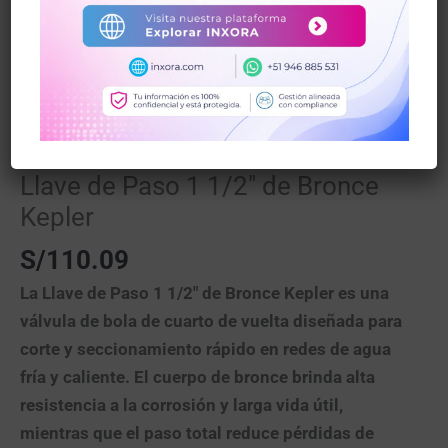
Inicio
/
Tuberias PVC/Bronce y Accesorios
/ Llave de
Paso 1 1/2″ de Bronce Kepler
Tuberias PVC/Bronce y Accesorios
Llave de Paso 1 1/2″ de Bronce
Kepler
S/
110.09
La
Llave de Paso 1 1/2″ de Bronce Kepler
es una
válvula de bola
de cuarto de vuelta diseñada para
corte y seccionamiento rápido
en redes de agua
fría y caliente. El
cuerpo de bronce
brinda alta
resistencia a la corrosión y larga vida útil,
mientras que el
paso total
reduce pérdidas de