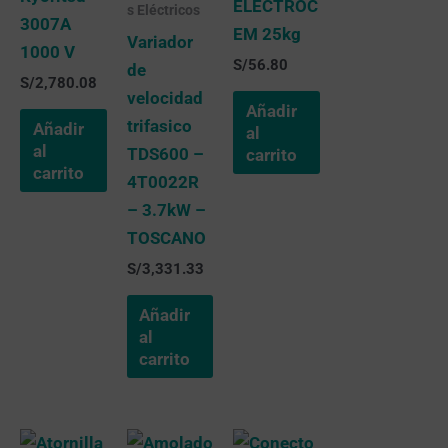
ELECTROC
s Eléctricos
3007A
EM 25kg
Variador
1000 V
S/
56.80
de
S/
2,780.08
velocidad
Añadir
trifasico
Añadir
al
al
TDS600 –
carrito
carrito
4T0022R
– 3.7kW –
TOSCANO
S/
3,331.33
Añadir
al
carrito