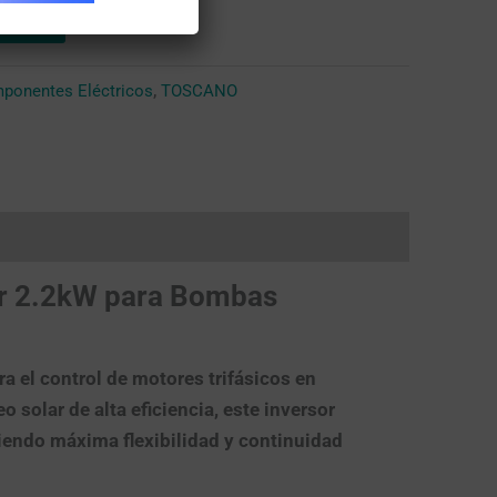
arrito
ponentes Eléctricos
,
TOSCANO
lar 2.2kW para Bombas
 el control de motores trifásicos en
solar de alta eficiencia, este inversor
eciendo máxima flexibilidad y continuidad