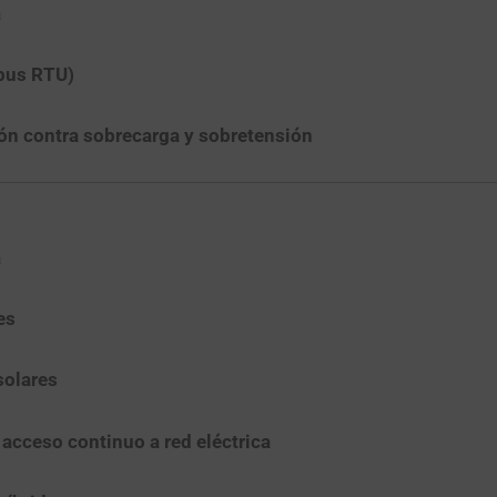
a
bus RTU)
ón contra sobrecarga y sobretensión
a
es
solares
 acceso continuo a red eléctrica