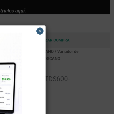
riales aquí.
×
TA
CARRITO
FINALIZAR COMPRA
entes Eléctricos
/
TOSCANO
/ Variador de
S600-4T0015R – 2.2kW – TOSCANO
s Eléctricos
,
TOSCANO
ocidad trifasico TDS600-
2kW – TOSCANO
l:
2.2 kW