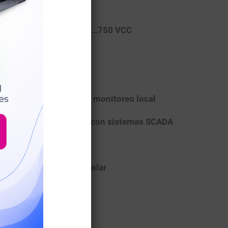
da:
5 A
da:
3×400 VCA o 3×350…750 VCC
a:
3×400 VAC
do
para configuración y monitoreo local
S-485
para integración con sistemas SCADA
grado
ra máxima eficiencia solar
y fácil de instalar
s trifásicos estándar