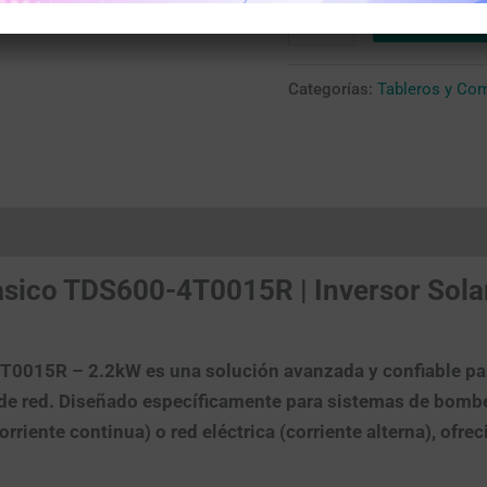
Añadir al c
Categorías:
Tableros y Com
ifasico TDS600-4T0015R | Inversor So
4T0015R – 2.2kW es una solución avanzada y confiable para
 de red. Diseñado específicamente para sistemas de bombeo 
rriente continua) o red eléctrica (corriente alterna), ofr