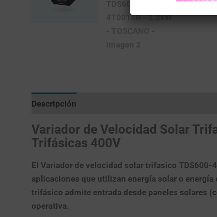
Descripción
Valoraciones (0)
Más productos
Variador de Velocidad Solar Tr
Trifásicas 400V
El Variador de velocidad solar trifasico TDS600-
aplicaciones que utilizan energía solar o energía
trifásico admite entrada desde paneles solares (co
operativa.